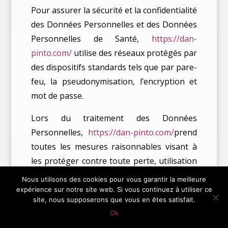
Pour assurer la sécurité et la confidentialité
des Données Personnelles et des Données
Personnelles de Santé,
https://dan-
pinto.com/
utilise des réseaux protégés par
des dispositifs standards tels que par pare-
feu, la pseudonymisation, l’encryption et
mot de passe.
Lors du traitement des Données
Personnelles,
https://dan-pinto.com/
prend
toutes les mesures raisonnables visant à
les protéger contre toute perte, utilisation
détournée, accès non autorisé, divulgation,
Nous utilisons des cookies pour vous garantir la meilleure
altération ou destruction.
expérience sur notre site web. Si vous continuez à utiliser ce
site, nous supposerons que vous en êtes satisfait.
Ok